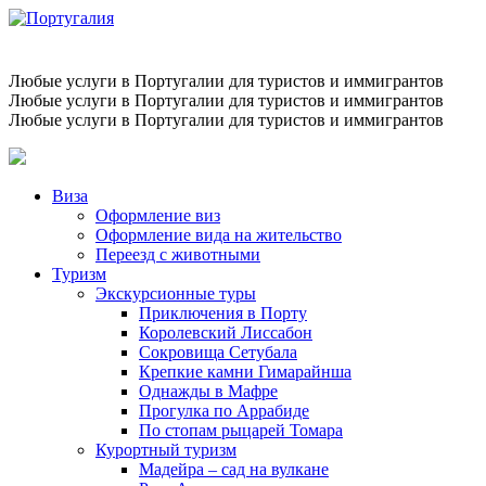
Любые услуги в Португалии для туристов и иммигрантов
Любые услуги в Португалии для туристов и иммигрантов
Любые услуги в Португалии для туристов и иммигрантов
Виза
Оформление виз
Оформление вида на жительство
Переезд с животными
Туризм
Экскурсионные туры
Приключения в Порту
Королевский Лиссабон
Сокровища Сетубала
Крепкие камни Гимарайнша
Однажды в Мафре
Прогулка по Аррабиде
По стопам рыцарей Томара
Курортный туризм
Мадейра – сад на вулкане