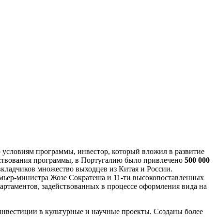
о условиям программы, инвестор, который вложил в развитие
ществования программы, в Португалию было привлечено
500 000
кладчиков множество выходцев из Китая и России.
емьер-министра Жозе Сократеша и 11-ти высокопоставленных
партаментов, задействованных в процессе оформления вида на
инвестиции в культурные и научные проекты. Созданы более