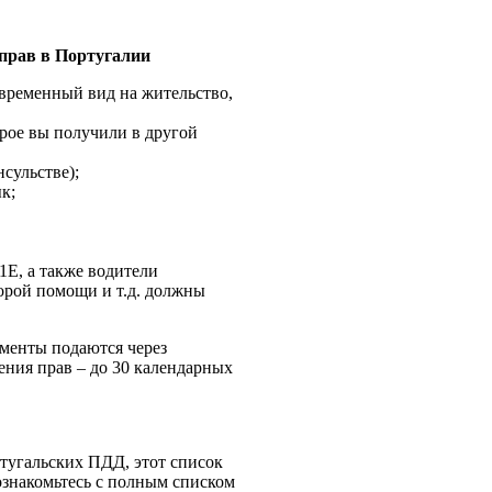
прав в Португалии
 временный вид на жительство,
рое вы получили в другой
сульстве);
к;
1E, а также водители
орой помощи и т.д. должны
ументы подаются через
ения прав – до 30 календарных
тугальских ПДД, этот список
знакомьтесь с полным списком