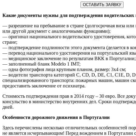
ОСТАВИТЬ ЗАЯВКУ
Какие документы нужны для подтверждения водительских 
— разрешение на пребывание в стране (долгосрочная виза или
или другой документ с аналогичными функциями);
— оригинал национального водительского удостоверения, кото
стране;
— подтверждение подлинности этого документа (делается в кон
— перевод национального удостоверения на португальский язы
— медицинское заключение по результатам ВКК в Португалии;
— заполненный бланк Modelo 1 IMT;
— одна фотография лица крупным планом, размер: 3х4 см;
— водители транспорта категорий С, CD, D, DE, C1, C1E, D, D
специализированного транспорта: пожарных машин, машин ск
предоставить заключение от психиатра.
Стоимость подтверждения прав в 2014 году – 30 евро. Все док
консульство в министерство внутренних дел. Сроки подтвержд
дней.
Особенности дорожного движения в Португалии
Здесь перечислены несколько отличительных особенностей пор
не является исчерпывающим! Перед вождением в Португалии о