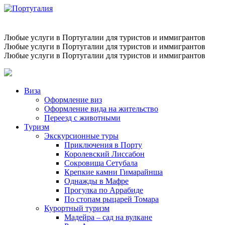
Любые услуги в Португалии для туристов и иммигрантов
Любые услуги в Португалии для туристов и иммигрантов
Любые услуги в Португалии для туристов и иммигрантов
Виза
Оформление виз
Оформление вида на жительство
Переезд с животными
Туризм
Экскурсионные туры
Приключения в Порту
Королевский Лиссабон
Сокровища Сетубала
Крепкие камни Гимарайнша
Однажды в Мафре
Прогулка по Аррабиде
По стопам рыцарей Томара
Курортный туризм
Мадейра – сад на вулкане